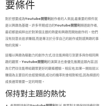
要條件
對於想要成為
Youtube開營利
創作者的人來說,最重要的條件就
是以興趣為基礎。許多早期成功的
Youtube開營利
頻道創作者,
最初都是純粹出於對某個主題的熱愛和興趣而開始創作的。他們
沒有刻意去追求賺錢,而是專注於分享自己的創作或對感興趣的事
物的見解。
這種以興趣為驅動力的創作方式,往往能夠吸引到更多與你相同興
趣的觀眾。
Youtube開營利
的演算法也會優先推薦這類內容,因
為它們往往能帶給觀眾更好的觀看體驗。相反地,如果一開始就以
賺錢為主要目的去經營頻道,成功的機率則會相對較低,因為頻道的
成長通常需要一定的時間。
保持對主題的熱忱
長期堅持創作
Youtube開營利
影片,需要對主題保持持續的興