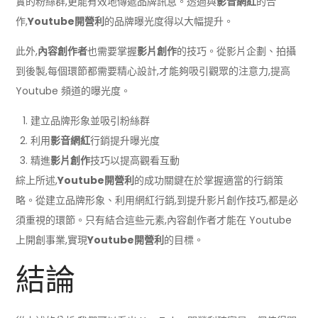
實的粉絲群,更能有效地傳遞品牌訊息。透過與
影音網紅
的合
作,
Youtube開營利
的品牌曝光度得以大幅提升。
此外,
內容創作者
也需要掌握
影片創作
的技巧。從影片企劃、拍攝
到後製,每個環節都需要精心設計,才能夠吸引觀眾的注意力,提高
Youtube 頻道的曝光度。
建立品牌形象並吸引粉絲群
利用
影音網紅
行銷提升曝光度
精進
影片創作
技巧以提高觀看互動
綜上所述,
Youtube開營利
的成功關鍵在於掌握適當的行銷策
略。從建立品牌形象、利用網紅行銷,到提升影片創作技巧,都是必
須重視的環節。只有結合這些元素,內容創作者才能在 Youtube
上開創事業,實現
Youtube開營利
的目標。
結論