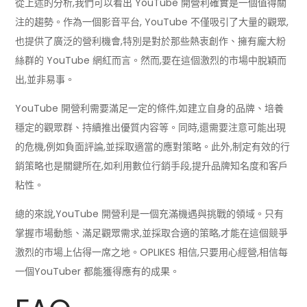
從上述的分析,我們可以看出 YouTube 開營利確實是一個值得關
注的趨勢。作為一個影音平台, YouTube 不僅吸引了大量的觀眾,
也提供了廣泛的營利機會,特別是對於那些熱衷創作、擁有龐大粉
絲群的 YouTube 網紅而言。然而,要在這個激烈的市場中脫穎而
出,並非易事。
YouTube 開營利需要滿足一定的條件,如建立自身的品牌、培養
穩定的觀眾群、持續推出優質内容等。同時,還需要注意可能出現
的危機,例如負面評論,並採取適當的應對策略。此外,制定有效的行
銷策略也是關鍵所在,如利用數位行銷手段,提升品牌知名度和客戶
粘性。
總的來說,YouTube 開營利是一個充滿機遇與挑戰的領域。只有
掌握市場動態、滿足觀眾需求,並採取合適的策略,才能在這個競爭
激烈的市場上佔得一席之地。OPLIKES 相信,只要用心經營,相信每
一個YouTuber 都能獲得應有的成果。