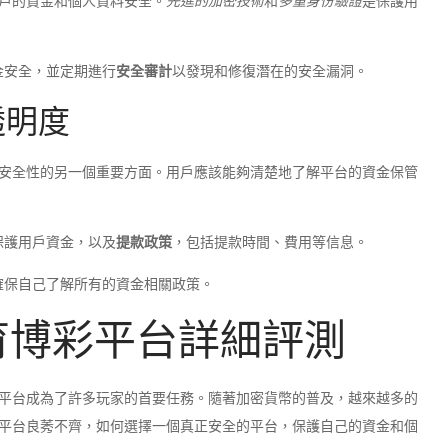
用戶的資金和個人資料安全。
先進的加密技術
和
多重身份驗證
是保護用
金安全，並定期進行
安全審計
以發現和修復潛在的安全漏洞。
透明度
台安全性的另一個重要方面。用戶應該能夠清楚地了解平台的資金保管
保護用戶資金，以及
提款政策
，包括提款時間、費用等信息。
確保自己了解所有的資金相關政策。
育博彩平台詳細評測
的平台成為了許多玩家的首要任務。隨著加密貨幣的普及，越來越多的
的平台良莠不齊，如何選擇一個真正安全的平台，保護自己的資金和個