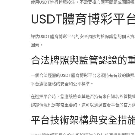
使用USDT進行跨境投注，不需要擔心匯率問題或國際
USDT體育博彩
評估USDT體育博彩平台的安全風險對於保護您的個人
因素。
合法牌照與監管認證的
一個合法經營的USDT體育博彩平台必須持有有效的牌
平台遵循嚴格的安全和公平標準。
在選擇平台時，您應該檢查其是否持有來自知名監管機
認證情況也是非常重要的，這可以通過查看平台的官方
平台技術架構與安全措