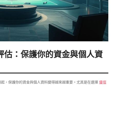
性評估：保護你的資金與個人資
興起，保護你的資金與個人資料變得越來越重要。尤其是在選擇
優塔