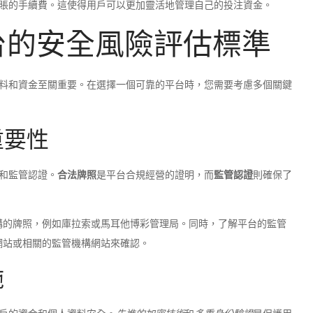
轉賬的手續費。這使得用戶可以更加靈活地管理自己的投注資金。
平台的安全風險評估標準
資料和資金至關重要。在選擇一個可靠的平台時，您需要考慮多個關鍵
重要性
照和監管認證。
合法牌照
是平台合規經營的證明，而
監管認證
則確保了
構的牌照，例如庫拉索或馬耳他博彩管理局。同時，了解平台的監管
網站或相關的監管機構網站來確認。
施