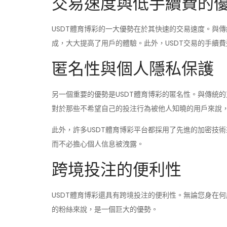
交易速度與低手續費的
USDT體育博彩的一大優勢在於其快速的交易速度。與傳
成，大大提高了用戶的體驗。此外，USDT交易的手續
匿名性與個人隱私保護
另一個重要的優勢是USDT體育博彩的匿名性。與傳統
對於那些不希望自己的投注行為被他人知曉的用戶來說
此外，許多USDT體育博彩平台都採用了先進的加密技
而不必擔心個人信息被洩露。
跨境投注的便利性
USDT體育博彩還具有跨境投注的便利性。無論您身在
的粉絲來說，是一個巨大的優勢。