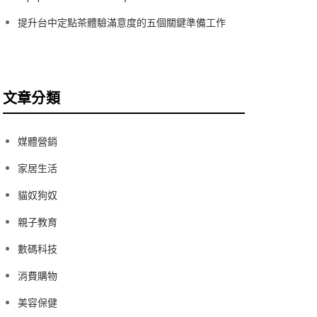
提升台中定點茶體驗滿意度的五個關鍵準備工作
文章分類
媒體營銷
家居生活
貓奴狗奴
親子教育
數碼科技
消費購物
美容保健