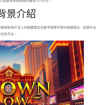
進入虛擬貨幣娛樂城的最佳入門方式。
o的背景介紹
新精神和用戶至上的服務理念在數字娛樂市場中脫穎而出。這個平台
綜合性平台。