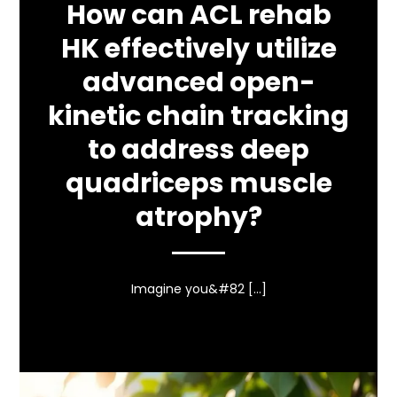
How can ACL rehab
HK effectively utilize
advanced open-
kinetic chain tracking
to address deep
quadriceps muscle
atrophy?
Imagine you&#82 […]