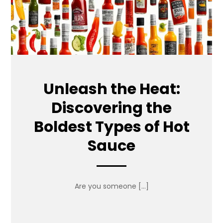
Unleash the Heat:
Discovering the
Boldest Types of Hot
Sauce
Are you someone […]