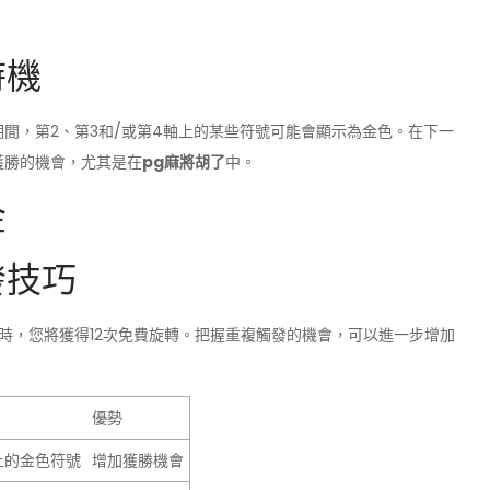
時機
間，第2、第3和/或第4軸上的某些符號可能會顯示為金色。在下一
獲勝的機會，尤其是在
pg麻將胡了
中。
金
發技巧
時，您將獲得12次免費旋轉。把握重複觸發的機會，可以進一步增加
優勢
上的金色符號
增加獲勝機會