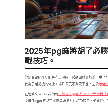
2025年pg麻將胡了
戰技巧。
你是否曾經在玩麻將老虎機時，感到困惑和無從下手？
代電子老虎機的刺激，讓許多玩家欲罷不能。這款
pg麻
在這篇文章中，我們將
為您提供pg麻將胡了七大實戰技
次接觸pg麻將胡了還是尋求提升技巧的玩家，都能從中