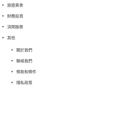
旅遊美食
財務投資
消閑娛樂
其他
關於我們
聯絡我們
條款和條件
隱私政策