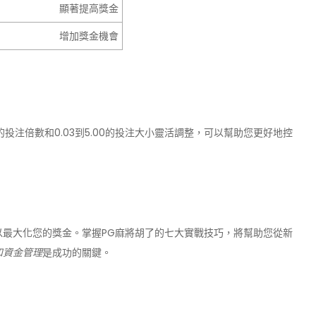
顯著提高獎金
增加獎金機會
投注倍數和0.03到5.00的投注大小靈活調整，可以幫助您更好地控
以最大化您的獎金。掌握PG麻將胡了的七大實戰技巧，將幫助您從新
和資金管理
是成功的關鍵。