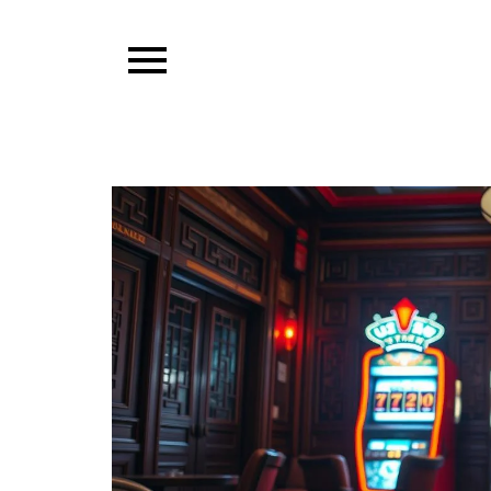
Skip
to
content
Pixel Pens