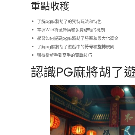
重點收穫
了解pg麻將胡了的獨特玩法和特色
掌握Wild符號轉換和免費旋轉的機制
學習如何提高pg麻將胡了勝率和最大化獎金
了解pg麻將胡了遊戲中的
符号
和
旋轉
規則
獲得從新手到高手的實戰技巧
認識PG麻將胡了