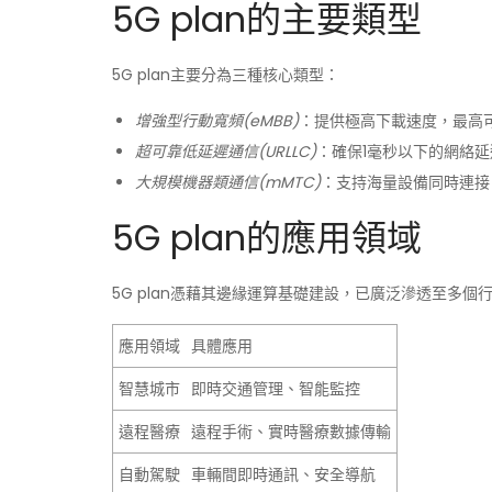
5G plan的主要類型
5G plan主要分為三種核心類型：
增強型行動寬頻(eMBB)
：提供極高下載速度，最高可達1
超可靠低延遲通信(URLLC)
：確保1毫秒以下的網絡延
大規模機器類通信(mMTC)
：支持海量設備同時連接
5G plan的應用領域
5G plan憑藉其邊緣運算基礎建設，已廣泛滲透至多個
應用領域
具體應用
智慧城市
即時交通管理、智能監控
遠程醫療
遠程手術、實時醫療數據傳輸
自動駕駛
車輛間即時通訊、安全導航