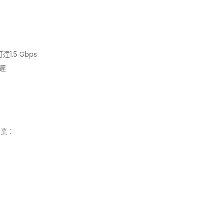
.5 Gbps
遲
行業：