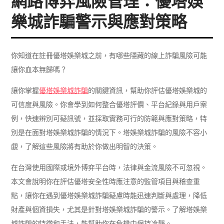
網路博弈風險管理：優塔娛
樂城詐騙警示與應對策略
你知道在註冊優塔娛樂城之前，有哪些隱藏的線上詐騙風險可能
讓你血本無歸嗎？
讓你掌握
優塔娛樂城詐騙
的關鍵資訊，幫助你評估優塔娛樂城的
可信度與風險。你會學到如何整合優塔評價、平台紀錄與用戶案
例，快速辨別可疑訊號，並採取實務可行的防範與應對策略，特
別是在面對塔娛樂城詐騙的情況下。塔娛樂城詐騙的風險不容小
覷，了解這些風險將有助於你做出明智的決策。
在台灣使用國際或境外博弈平台時，法律與金流風險不可忽視。
本文會說明你在評估優塔安全性時應注意的監管項目與稽查重
點，讓你在遇到優塔娛樂城詐騙疑慮時能迅速判斷與處理，降低
財產與個資損失，尤其是針對塔娛樂城詐騙的警示。了解塔娛樂
城詐騙的特徵和手法，能幫助你在危機中保持冷靜。