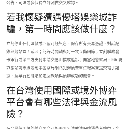
公告、司法或多個獨立評測做交叉確認。
若我懷疑遭遇優塔娛樂城詐
騙，第一時間應該做什麼？
立刻停止任何匯款或回覆可疑訊息，保存所有交易憑證、對話紀
錄與網站頁面截圖；記錄時間軸與每一次互動細節；立刻聯絡發
卡銀行或第三方支付申請交易阻擋或追訴；向當地警察局、165 防
詐騙諮詢專線或刑事警察局網路犯罪偵查單位報案並提交電子證
據。及早行動能增加追回款項與偵辦成功的機會。
在台灣使用國際或境外博弈
平台會有哪些法律與金流風
險？
在台灣使用境外博弈平台可能面臨無法依法保障消費者權益、金