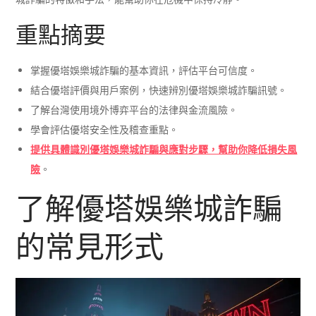
重點摘要
掌握優塔娛樂城詐騙的基本資訊，評估平台可信度。
結合優塔評價與用戶案例，快速辨別優塔娛樂城詐騙訊號。
了解台灣使用境外博弈平台的法律與金流風險。
學會評估優塔安全性及稽查重點。
提供具體識別優塔娛樂城詐騙與應對步驟，幫助你降低損失風
險
。
了解優塔娛樂城詐騙
的常見形式