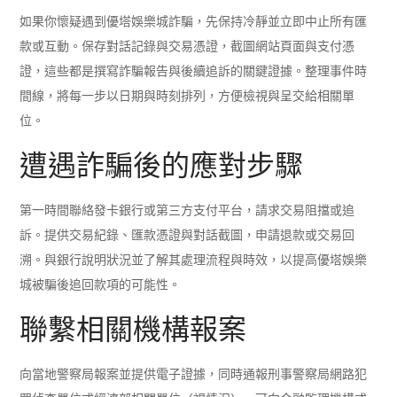
如果你懷疑遇到優塔娛樂城詐騙，先保持冷靜並立即中止所有匯
款或互動。保存對話記錄與交易憑證，截圖網站頁面與支付憑
證，這些都是撰寫詐騙報告與後續追訴的關鍵證據。整理事件時
間線，將每一步以日期與時刻排列，方便檢視與呈交給相關單
位。
遭遇詐騙後的應對步驟
第一時間聯絡發卡銀行或第三方支付平台，請求交易阻擋或追
訴。提供交易紀錄、匯款憑證與對話截圖，申請退款或交易回
溯。與銀行說明狀況並了解其處理流程與時效，以提高優塔娛樂
城被騙後追回款項的可能性。
聯繫相關機構報案
向當地警察局報案並提供電子證據，同時通報刑事警察局網路犯