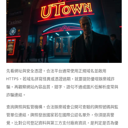
先看網址與安全憑證。合法平台通常使用正規域名並啟用
HTTPS。若域名拼寫怪異或憑證過期，就要提防優塔娛樂城詐
騙。再觀察網站內容品質，錯字、語句不通或圖片低解析度常與
詐騙連結。
查詢牌照與監管機構。合法娛樂城會公開可查驗的牌照號碼與監
管單位連結，牌照發放國家若在國際公認名單外，你須提高警
覺。比對公司登記資料與第三方支付廠商資訊，是判定是否為優