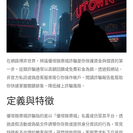
在網路博弈世界，辨識優塔娛樂城詐騙是你保護資金與個資的第
一步。這類詐騙通常以高額回饋或免費彩金為餌，透過假網站、
非官方私訊或偽造客服來吸引你操作帳戶。閱讀詐騙報告能幫助
你快速掌握關鍵跡象，降低線上詐騙風險。
定義與特徵
優塔娛樂城詐騙指的是以「優塔娛樂城」名義或仿冒其平台，透
過虛假活動或偽裝文件誘導你存款或提供身分資訊的行為。常見
特徵有不合理的勝率保證、突然提款受阻、客服要求私下交易與