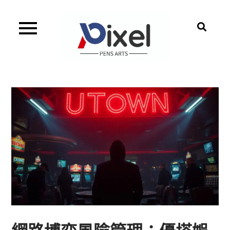
Skip
to
content
Pixel Pens