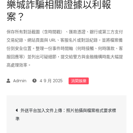
樂城詐騙相關證據以利報
案？
保存所有對話截圖（含時間戳）、匯款憑證、銀行或第三方支付
交易紀錄、網站頁面與 URL、客服名片或對話紀錄，並將檔案備
份到安全位置。整理一份事件時間軸（何時接觸、何時匯款、客
服回應等）並列出可疑細節，提交給警方與金融機構時能大幅提
高處理效率。
4 9 月 2025
消閑娛樂
文
外送平台加入文件上傳：照片拍攝與檔案格式要求標
準
章