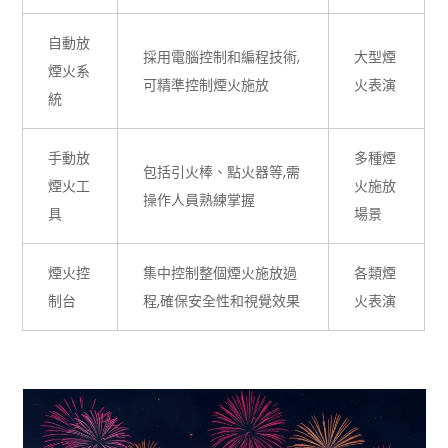
自動放
採用電腦控制和編程技術,
大型煙
煙火系
可精準控制煙火施放
火表演
統
手動放
多種煙
包括引火棒、點火器等,需
煙火工
火施放
操作人員熟練掌握
具
場景
煙火控
集中控制整個煙火施放過
各類煙
制台
程,確保安全性和視覺效果
火表演