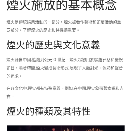
煙火施放的基本概念
煙火是傳統娛樂活動的一部分。
煙火
被看作藝術和節慶活動的重
要部分。了解
煙火
的歷史和特性很重要。
煙火的歷史與文化意義
煙火
源自中國,追溯到公元10 世紀。
煙火
起初用於驅趕邪惡和慶祝
節日。隨著時間,
煙火
變成藝術形式,展現了人類對光、色彩和聲音
的追求。
在各文化中,
煙火
都有特殊意義。例如,在中國,
煙火
象徵著幸福和吉
祥。
煙火的種類及其特性