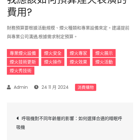
費用?
財務預算要根據活動規模、煙火種類和專業設備來定。建議提前
與專業公司溝通,根據需求制定預算。
專業煙火設備
煙火安全
煙火專家
煙火展示
煙火技術更新
煙火操作
煙火效果
煙火活動
煙火秀技術
24 11 月 2024
消費購物
文
呼吸機對不同年齡層的影響：如何選擇合適的睡眠呼
吸機
章