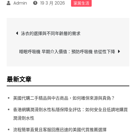
19 3 月 2026
家居生活
文
泳衣的選擇與不同年齡層的需求
章
睡眠呼吸機 早期介入價值：預防呼吸機 依從性下降
導
覽
最新文章
美國代購二手精品與中古商品，如何確保來源與真偽？
香港網購潤滑劑水性私隱保障全評估：如何安全且低調地購買
潤滑劑水性
流程簡單直覺且客服回應迅速的美國代買推薦選擇