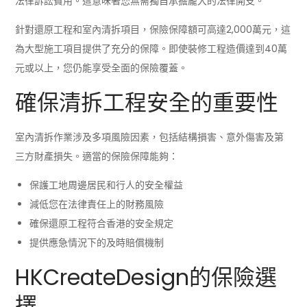
法律訴訟費用。這意味著您無需獨自承擔龐大的法律開支。
針對還原工程和室內清拆項目，保險保障額可高達2,000萬元，這
為大型施工項目提供了充分的保障。即使裝修工程造價達到40萬
元或以上，您仍能享受全面的保險覆蓋。
確保清拆工程安全的重要性
室內清拆作業涉及多項風險因素，包括結構損害、意外傷害及第
三方財產損失。適當的保險保障能夠：
保護工地周邊居民和行人的安全權益
減低您在法律責任上的財務風險
確保還原工程符合香港的安全規定
提供應急情況下的及時賠償機制
HKCreateDesign的保險選
擇