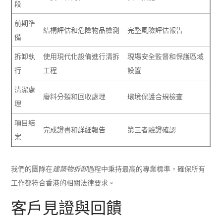
段
前期準
結構評估和危險物品檢測
完整風險評估報告
備
拆卸執
使用現代化設備進行清拆
現場安全監督和保護區域
行
工程
設置
清潔處
廢料分類和回收處理
環境保護合規檢查
理
項目結
完成證書和詳細報告
第三者驗證確認
案
我們的團隊在
建築物拆卸
過程中秉持最高的專業標準，確保所有
工作都符合香港的相關法律要求。
客戶見證與回饋