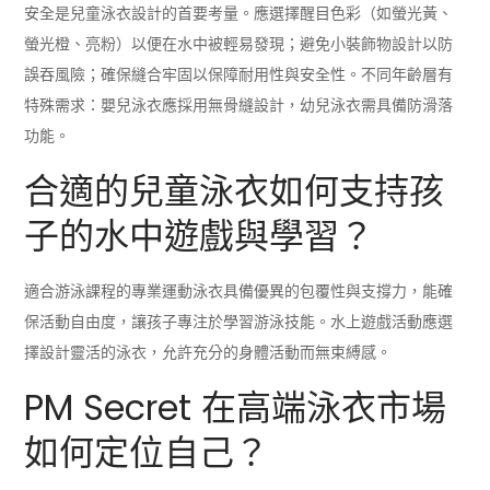
安全是兒童泳衣設計的首要考量。應選擇醒目色彩（如螢光黃、
螢光橙、亮粉）以便在水中被輕易發現；避免小裝飾物設計以防
誤吞風險；確保縫合牢固以保障耐用性與安全性。不同年齡層有
特殊需求：嬰兒泳衣應採用無骨縫設計，幼兒泳衣需具備防滑落
功能。
合適的兒童泳衣如何支持孩
子的水中遊戲與學習？
適合游泳課程的專業運動泳衣具備優異的包覆性與支撐力，能確
保活動自由度，讓孩子專注於學習游泳技能。水上遊戲活動應選
擇設計靈活的泳衣，允許充分的身體活動而無束縛感。
PM Secret 在高端泳衣市場
如何定位自己？