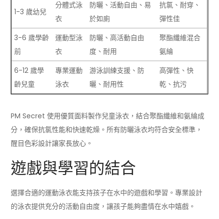
分體式泳
防曬、活動自由、易
抗氯、耐穿、
1-3 歲幼兒
衣
於如廁
彈性佳
3-6 歲學齡
運動型泳
防曬、高活動自由
聚酯纖維混合
前
衣
度、耐用
氨綸
6-12 歲學
專業運動
游泳訓練支援、防
高彈性、快
齡兒童
泳衣
曬、耐用性
乾、抗污
PM Secret 使用優質面料製作兒童泳衣，結合聚酯纖維和氨綸成
分，確保抗氯性能和快速乾燥。所有防曬泳衣均符合安全標準，
醒目色彩設計讓家長放心。
遊戲與學習的結合
選擇合適的運動泳衣能支持孩子在水中的遊戲和學習。專業設計
的泳衣提供充分的活動自由度，讓孩子能夠盡情在水中嬉戲。