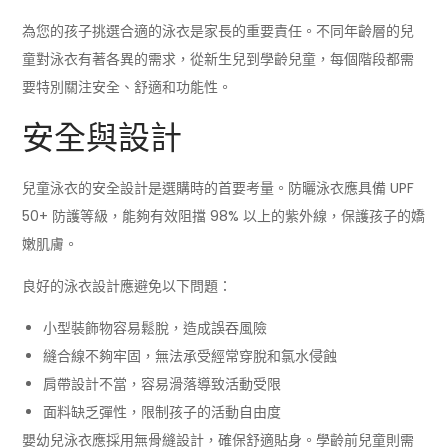
為您的孩子挑選合適的泳衣是家長的重要責任。不同年齡層的兒
童對泳衣有著各異的需求，從新生兒到學齡兒童，每個階段都需
要特別關注安全、舒適和功能性。
安全與設計
兒童泳衣的安全設計是選購時的首要考量。防曬泳衣應具備 UPF
50+ 防護等級，能夠有效阻擋 98% 以上的紫外線，保護孩子的嬌
嫩肌膚。
良好的泳衣設計應避免以下問題：
小型裝飾物容易鬆脫，造成誤吞風險
縫合線不夠牢固，無法承受經常穿脫和氯水侵蝕
肩帶設計不當，容易滑落導致活動受限
面料缺乏彈性，限制孩子的活動自由度
嬰幼兒泳衣應採用無骨縫設計，確保舒適貼身。學齡前兒童則需