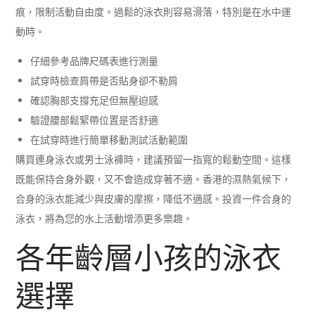
痕，限制活動自由度。過鬆的泳衣則容易滑落，特別是在水中運
動時。
仔細參考品牌尺碼表進行測量
試穿時檢查肩帶是否貼身卻不勒肩
確認胸部支撐充足但無壓迫感
驗證腰部鬆緊帶位置是否舒適
在試穿時進行簡單移動測試活動範圍
購買連身泳衣或男士泳褲時，建議預留一指寬的鬆動空間。這樣
既能保持合身外觀，又不會造成穿著不適。香港的濕熱氣候下，
合身的泳衣能減少與皮膚的摩擦，降低不適感。投資一件合身的
泳衣，將為您的水上活動增添更多樂趣。
各年齡層小孩的泳衣
選擇