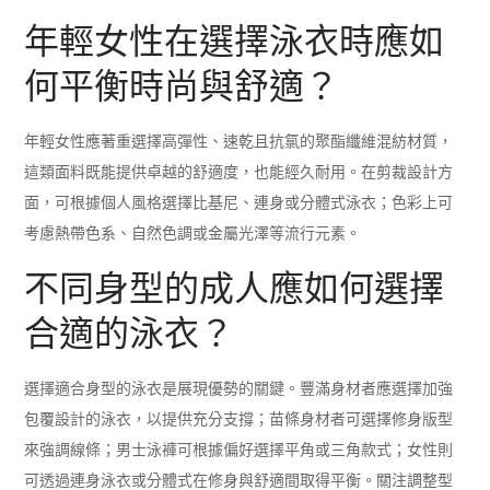
年輕女性在選擇泳衣時應如
何平衡時尚與舒適？
年輕女性應著重選擇高彈性、速乾且抗氯的聚酯纖維混紡材質，
這類面料既能提供卓越的舒適度，也能經久耐用。在剪裁設計方
面，可根據個人風格選擇比基尼、連身或分體式泳衣；色彩上可
考慮熱帶色系、自然色調或金屬光澤等流行元素。
不同身型的成人應如何選擇
合適的泳衣？
選擇適合身型的泳衣是展現優勢的關鍵。豐滿身材者應選擇加強
包覆設計的泳衣，以提供充分支撐；苗條身材者可選擇修身版型
來強調線條；男士泳褲可根據偏好選擇平角或三角款式；女性則
可透過連身泳衣或分體式在修身與舒適間取得平衡。關注調整型