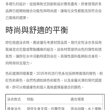
多樣化的設計，從經典款式到創新設計應有盡有。妳會發現許多
品牌已經開始融合功能性與時尚感，讓每位女性都能找到符合自
己風格的選擇。
時尚與舒適的平衡
妳在挑選泳衣時，應該優先考慮材質品質。現代女性泳衣多採用
氯綸混合尼龍或聚酯纖維的組合。這些材質提供出色的彈性和透
氣性，讓妳在水中活動時感到自在。高彈性面料能夠貼合身形，
同時保持支撐力。
色彩選擇同樣重要。2025年的流行色系包括熱帶風情的橙色、粉
紅色和黃色，自然色調如綠色和藍色，以及金屬光澤的現代感選
項。妳可以根據膚色和個人風格選擇最適合的顏色。
泳衣款式
特點
適合場景
連身泳衣
提供全身支撐，包覆性強
游泳訓練、水上運動