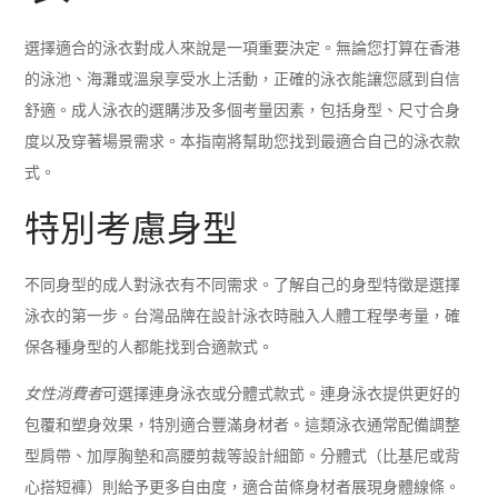
選擇適合的泳衣對成人來說是一項重要決定。無論您打算在香港
的泳池、海灘或溫泉享受水上活動，正確的泳衣能讓您感到自信
舒適。成人泳衣的選購涉及多個考量因素，包括身型、尺寸合身
度以及穿著場景需求。本指南將幫助您找到最適合自己的泳衣款
式。
特別考慮身型
不同身型的成人對泳衣有不同需求。了解自己的身型特徵是選擇
泳衣的第一步。台灣品牌在設計泳衣時融入人體工程學考量，確
保各種身型的人都能找到合適款式。
女性消費者
可選擇連身泳衣或分體式款式。連身泳衣提供更好的
包覆和塑身效果，特別適合豐滿身材者。這類泳衣通常配備調整
型肩帶、加厚胸墊和高腰剪裁等設計細節。分體式（比基尼或背
心搭短褲）則給予更多自由度，適合苗條身材者展現身體線條。