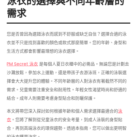
泳衣的選擇與不同年齡層的
需求
您是否曾因為選錯泳衣而感到不舒服或缺乏自信？選擇合適的泳
衣並不只是找到喜歡的顏色或款式那麼簡單。您的年齡、身型和
生活方式都會影響最理想的泳衣選擇。
PM Secret 泳衣
是每個人夏日衣櫃中的必需品。無論您是計劃去
沙灘放鬆，參加水上運動，還是帶孩子去游泳班，正確的泳裝選
擇會大大提升您的體驗。不同年齡層的人對泳衣有著截然不同的
需求。兒童需要注重安全和耐用性。年輕女性渴望時尚和舒適的
結合。成年人則需要考慮身型貼合和防曬保護。
本文將帶您深入探討如何根據年齡和個人需求選擇最適合的
泳
衣
。您將了解到從兒童泳衣的安全考量，到成人泳裝的身型貼
合，再到高端泳衣的環保趨勢。透過本指南，您可以做出更明智
的泳衣購買決定。