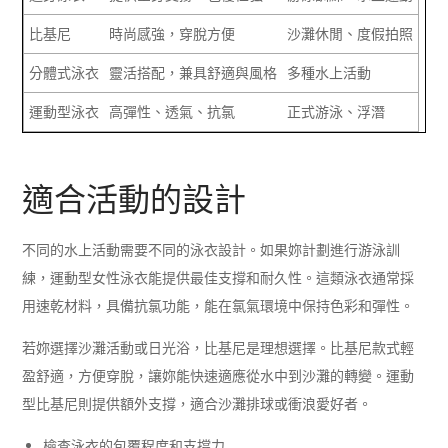
比基尼
時尚感強，穿脫方便
沙灘休閒、度假拍照
分體式泳衣
靈活搭配，兼具舒適與風格
多種水上活動
運動型泳衣
高彈性、透氣、抗氯
正式游泳、浮潛
適合活動的設計
不同的水上活動需要不同的泳衣設計。如果妳計劃進行游泳訓
練，運動型女性泳衣能提供最佳支撐和耐久性。這類泳衣通常採
用速乾材料，具備抗氯功能，能在氯氣環境中保持色彩和彈性。
若妳選擇沙灘活動或日光浴，比基尼是理想選擇。比基尼款式輕
盈舒適，方便穿脫，讓妳能快速適應從水中到沙灘的轉變。運動
型比基尼則提供額外支撐，適合沙灘排球或衝浪愛好者。
檢查泳衣的包覆程度和支撐力