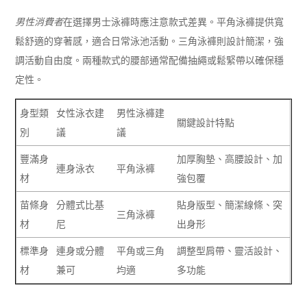
男性消費者
在選擇男士泳褲時應注意款式差異。平角泳褲提供寬
鬆舒適的穿著感，適合日常泳池活動。三角泳褲則設計簡潔，強
調活動自由度。兩種款式的腰部通常配備抽繩或鬆緊帶以確保穩
定性。
身型類
女性泳衣建
男性泳褲建
關鍵設計特點
別
議
議
豐滿身
加厚胸墊、高腰設計、加
連身泳衣
平角泳褲
材
強包覆
苗條身
分體式比基
貼身版型、簡潔線條、突
三角泳褲
材
尼
出身形
標準身
連身或分體
平角或三角
調整型肩帶、靈活設計、
材
兼可
均適
多功能