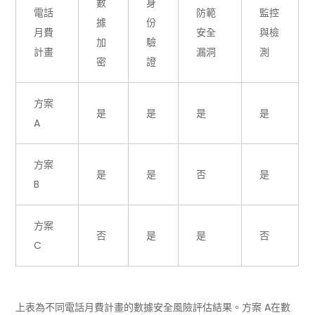
數
身
電話
防範
監控
據
份
月費
安全
與檢
加
驗
計畫
漏洞
測
密
證
方案
是
是
是
是
A
方案
是
是
否
是
B
方案
否
是
是
否
C
上表為不同電話月費計畫的數據安全風險評估結果。方案 A在數