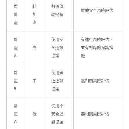
費
料
數據傳
數據安全風險評估
計
加
輸過程
畫
密
計
使用安
有進行風險評估，
畫
高
全通訊
並有對應的保護措
A
協議
施
計
使用普
畫
中
通通訊
無相關風險評估
B
協議
計
使用不
畫
低
安全通
無相關風險評估
C
訊協議