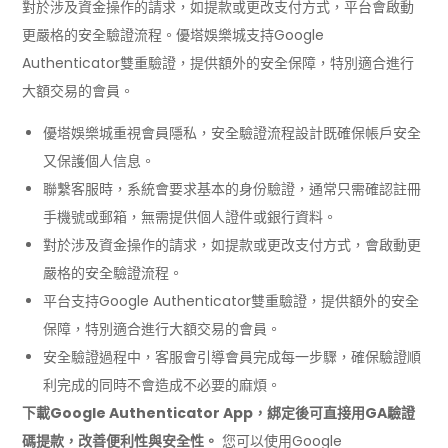
對於涉及資金操作的請求，如提款或更改支付方式，平台會啟動
更嚴格的安全驗證流程。優塔娛樂城支持Google
Authenticator雙重驗證，提供額外的安全保障，特別適合進行
大額交易的會員。
優塔娛樂城重視會員隱私，安全驗證流程設計既確保帳戶安全
又保護個人信息。
聯繫客服時，系統會要求基本的身份驗證，通常只需確認註冊
手機號或郵箱，無需提供個人證件或銀行資料。
對於涉及資金操作的請求，如提款或更改支付方式，會啟動更
嚴格的安全驗證流程。
平台支持Google Authenticator雙重驗證，提供額外的安全
保障，特別適合進行大額交易的會員。
安全驗證過程中，客服會引導會員完成每一步驟，確保驗證順
利完成的同時不會造成不必要的麻煩。
下載Google Authenticator App，綁定後可直接用GA驗證
碼提款，改善便利性與安全性。
您可以使用Google