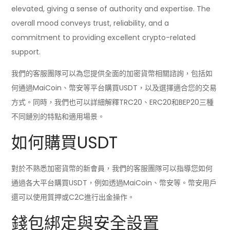
我們的客服團隊可以為您提供全面的加密貨幣相關諮詢，包括如
何通過MaiCoin、幣安等平台購買USDT，以及選擇適合您的交易
方式。同時，我們也可以詳細解釋TRC20、ERC20和BEP20三種
不同鏈別的特點和適用場景。
如何購買USDT
對於不熟悉加密貨幣的新會員，我們的客服團隊可以指導您如何
通過各大平台購買USDT，例如透過MaiCoin、幣安等。幣安用戶
還可以使用質押或C2C進行出金操作。
錢包綁定與安全設置