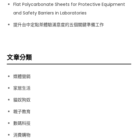
Flat Polycarbonate Sheets for Protective Equipment
and Safety Barriers in Laboratories
提升台中定點茶體驗滿意度的五個關鍵準備工作
文章分類
媒體營銷
家居生活
貓奴狗奴
親子教育
數碼科技
消費購物