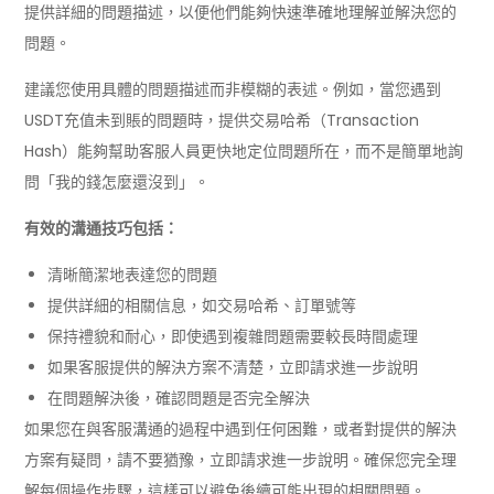
提供詳細的問題描述，以便他們能夠快速準確地理解並解決您的
問題。
建議您使用具體的問題描述而非模糊的表述。例如，當您遇到
USDT充值未到賬的問題時，提供交易哈希（Transaction
Hash）能夠幫助客服人員更快地定位問題所在，而不是簡單地詢
問「我的錢怎麼還沒到」。
有效的溝通技巧包括：
清晰簡潔地表達您的問題
提供詳細的相關信息，如交易哈希、訂單號等
保持禮貌和耐心，即使遇到複雜問題需要較長時間處理
如果客服提供的解決方案不清楚，立即請求進一步說明
在問題解決後，確認問題是否完全解決
如果您在與客服溝通的過程中遇到任何困難，或者對提供的解決
方案有疑問，請不要猶豫，立即請求進一步說明。確保您完全理
解每個操作步驟，這樣可以避免後續可能出現的相關問題。