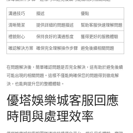
溝通技巧
描述
優點
清晰簡潔
提供詳細的問題描述
幫助客服快速理解問題
禮貌耐心
保持良好的溝通態度
獲得更好的服務體驗
確認解決方案
確保完全理解操作步驟
避免後續相關問題
在問題解決後，簡單確認問題是否完全解決，這有助於避免後續
可能出現的相關問題。這樣不僅能夠確保您的問題得到徹底解
決，也能夠提升您的整體體驗。
優塔娛樂城客服回應
時間與處理效率