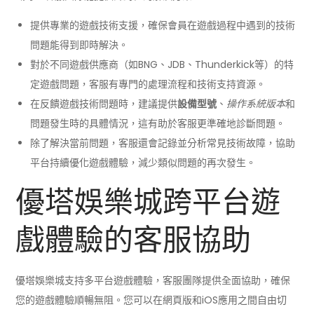
提供專業的遊戲技術支援，確保會員在遊戲過程中遇到的技術
問題能得到即時解決。
對於不同遊戲供應商（如BNG、JDB、Thunderkick等）的特
定遊戲問題，客服有專門的處理流程和技術支持資源。
在反饋遊戲技術問題時，建議提供
設備型號
、
操作系統版本
和
問題發生時的具體情況，這有助於客服更準確地診斷問題。
除了解決當前問題，客服還會記錄並分析常見技術故障，協助
平台持續優化遊戲體驗，減少類似問題的再次發生。
優塔娛樂城跨平台遊
戲體驗的客服協助
優塔娛樂城支持多平台遊戲體驗，客服團隊提供全面協助，確保
您的遊戲體驗順暢無阻。您可以在網頁版和iOS應用之間自由切