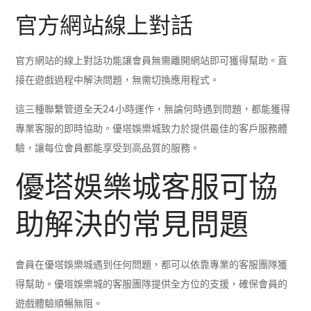
官方網站線上對話
官方網站的線上對話功能讓會員無需離開網站即可獲得幫助。直
接在遊戲過程中解決問題，無需切換應用程式。
這三種聯繫管道全天24小時運作，無論何時遇到問題，都能獲得
專業客服的即時協助。優塔娛樂城致力於提供最佳的客戶服務體
驗，讓每位會員都能享受到高品質的服務。
優塔娛樂城客服可協
助解決的常見問題
會員在優塔娛樂城遇到任何問題，都可以依靠專業的客服團隊獲
得幫助。優塔娛樂城的客服團隊提供全方位的支援，確保會員的
遊戲體驗順暢無阻。