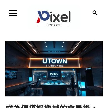
Skip
to
content
Pixel Pens