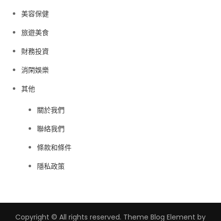
美容保健
旅遊美食
財務投資
消閑娛樂
其他
關於我們
聯絡我們
條款和條件
隱私政策
Copyright © All rights reserved. Theme Blog Element by