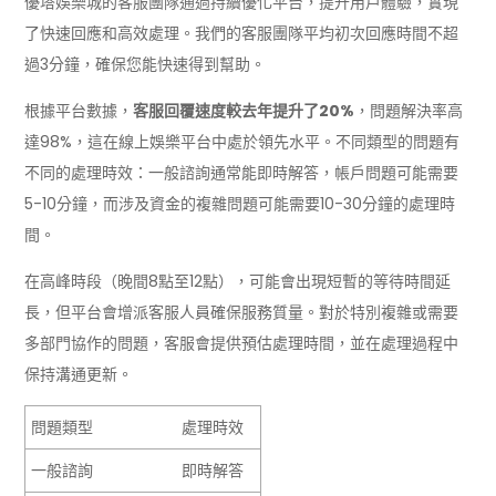
優塔娛樂城的客服團隊通過持續優化平台，提升用戶體驗，實現
了快速回應和高效處理。我們的客服團隊平均初次回應時間不超
過3分鐘，確保您能快速得到幫助。
根據平台數據，
客服回覆速度較去年提升了20%
，問題解決率高
達98%，這在線上娛樂平台中處於領先水平。不同類型的問題有
不同的處理時效：一般諮詢通常能即時解答，帳戶問題可能需要
5-10分鐘，而涉及資金的複雜問題可能需要10-30分鐘的處理時
間。
在高峰時段（晚間8點至12點），可能會出現短暫的等待時間延
長，但平台會增派客服人員確保服務質量。對於特別複雜或需要
多部門協作的問題，客服會提供預估處理時間，並在處理過程中
保持溝通更新。
問題類型
處理時效
一般諮詢
即時解答