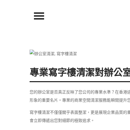
Skip
to
content
Pixel Pens
專業寫字樓清潔對辦公
您的辦公室是否真正反映了您公司的專業水準？在香港
形象的重要名片。專業的商業空間清潔服務能瞬間提升
寫字樓清潔不僅僅關乎表面整潔，更是展現企業品質的
會立即傳遞出您對細節的極致追求。