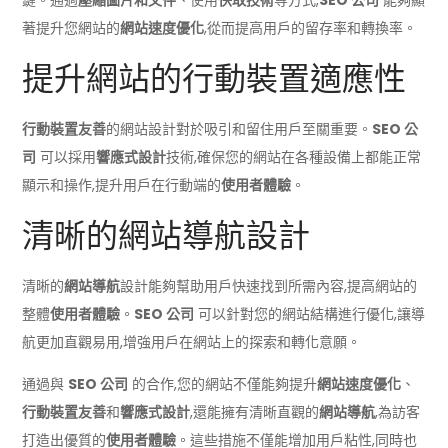
鍵。通過
壓縮圖片和文件
、使用
快取技術
等方式,
SEO 公司
能夠顯
著提升您網站的
網站速度優化
,從而提高用戶的留存率和轉換率。
提升網站的行動裝置適應性
行動裝置友善
的網站設計對於吸引和留住用戶至關重要。
SEO 公
司
可以採用
響應式設計
技術,確保您的網站在各種設備上都能正常
顯示和操作,提升用戶在行動端的
使用者體驗
。
清晰的網站導航設計
清晰的
網站導航
設計能夠幫助用戶快速找到所需內容,提高網站的
整體
使用者體驗
。
SEO 公司
可以針對您的網站結構進行優化,讓導
航更加直觀易用,增強用戶在網站上的探索和轉化意願。
通過與
SEO 公司
的合作,您的網站不僅能夠提升
網站速度優化
、
行動裝置友善
和
響應式設計
,還能擁有清晰直觀的
網站導航
,為訪客
打造出優質的
使用者體驗
。這些措施不僅能增加用戶粘性,同時也