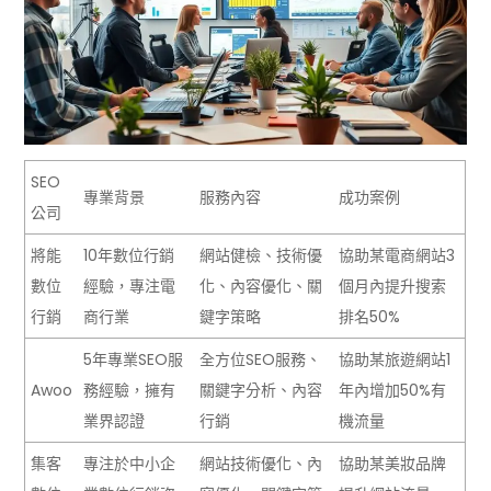
SEO
專業背景
服務內容
成功案例
公司
將能
10年數位行銷
網站健檢、技術優
協助某電商網站3
數位
經驗，專注電
化、內容優化、關
個月內提升搜索
行銷
商行業
鍵字策略
排名50%
5年專業SEO服
全方位SEO服務、
協助某旅遊網站1
Awoo
務經驗，擁有
關鍵字分析、內容
年內增加50%有
業界認證
行銷
機流量
集客
專注於中小企
網站技術優化、內
協助某美妝品牌