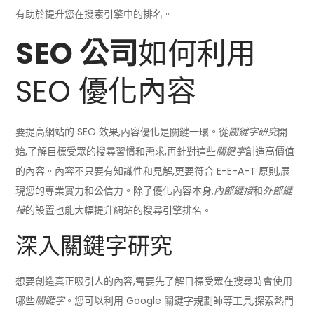
有助於提升您在搜索引擎中的排名。
SEO 公司
如何利用
SEO 優化內容
要提高網站的 SEO 效果,內容優化是關鍵一環。從
關鍵字研究
開
始,了解目標受眾的搜尋習慣和需求,再針對這些
關鍵字
創造高價值
的內容。內容不只要有知識性和見解,更要符合 E-E-A-T 原則,展
現您的專業實力和公信力。除了優化內容本身,
內部鏈接
和
外部鏈
接
的設置也能大幅提升網站的搜尋引擎排名。
深入關鍵字研究
想要創造真正吸引人的內容,需要先了解目標受眾在搜尋時會使用
哪些
關鍵字
。您可以利用 Google 關鍵字規劃師等工具,探索熱門