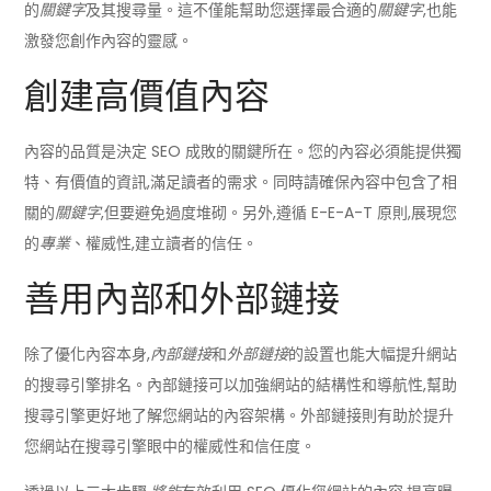
的
關鍵字
及其搜尋量。這不僅能幫助您選擇最合適的
關鍵字
,也能
激發您創作內容的靈感。
創建高價值內容
內容的品質是決定 SEO 成敗的關鍵所在。您的內容必須能提供獨
特、有價值的資訊,滿足讀者的需求。同時請確保內容中包含了相
關的
關鍵字
,但要避免過度堆砌。另外,遵循 E-E-A-T 原則,展現您
的
專業
、權威性,建立讀者的信任。
善用內部和外部鏈接
除了優化內容本身,
內部鏈接
和
外部鏈接
的設置也能大幅提升網站
的搜尋引擎排名。內部鏈接可以加強網站的結構性和導航性,幫助
搜尋引擎更好地了解您網站的內容架構。外部鏈接則有助於提升
您網站在搜尋引擎眼中的權威性和信任度。