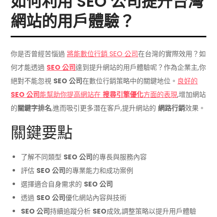
如何利用 SEO 公司提升台灣
網站的用戶體驗？
你是否曾經苦惱過
將能數位行銷 SEO 公司
在台灣的實際效用？如
何才能透過
SEO 公司
達到提升網站的用戶體驗呢？作為企業主,你
絕對不能忽視
SEO 公司
在數位行銷策略中的關鍵地位。
良好的
SEO 公司
能幫助你提高網站在
搜尋引擎優化
方面的表現
,增加網站
的
關鍵字排名
,進而吸引更多潛在客戶,提升網站的
網路行銷
效果。
關鍵要點
了解不同類型
SEO 公司
的專長與服務內容
評估
SEO 公司
的專業能力和成功案例
選擇適合自身需求的
SEO 公司
透過
SEO 公司
優化網站內容與技術
SEO 公司
持續追蹤分析
SEO
成效,調整策略以提升用戶體驗