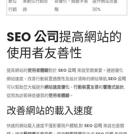
數位
業數位行銷咨
容優化、關鍵字策
提升網站流量
行銷
詢
略
30%
SEO 公司
提高網站的
使用者友善性
提高網站的
使用者體驗
對於
SEO 公司
來說至關重要。通過優化
網站速度、改善行動裝置適應性及設計清晰的網站導航,
SEO 公司
可以幫助您大幅提升
網站速度優化
、
行動裝置友善
和
響應式設計
,
從而為訪客締造優質的
使用者體驗
。
改善網站的載入速度
快速的網站載入速度不僅影響用戶體驗,對
SEO 公司
來說也是關