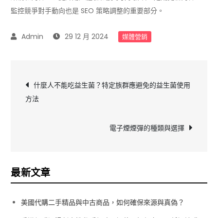
監控競爭對手動向也是 SEO 策略調整的重要部分。
29 12 月 2024
媒體營銷
文
什麼人不能吃益生菌？特定族群應避免的益生菌使用
方法
章
導
電子煙煙彈的種類與選擇
覽
最新文章
美國代購二手精品與中古商品，如何確保來源與真偽？