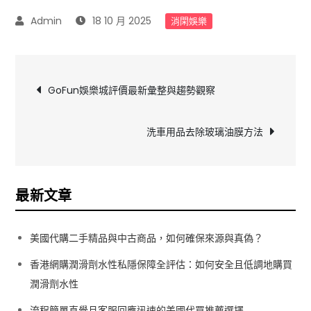
18 10 月 2025
消閑娛樂
文
GoFun娛樂城評價最新彙整與趨勢觀察
章
洗車用品去除玻璃油膜方法
導
覽
最新文章
美國代購二手精品與中古商品，如何確保來源與真偽？
香港網購潤滑劑水性私隱保障全評估：如何安全且低調地購買
潤滑劑水性
流程簡單直覺且客服回應迅速的美國代買推薦選擇