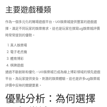
主要遊戲種類
作為一個多元化的賭場遊戲平台，UG娛樂城提供豐富的遊戲選
擇，滿足不同玩家的娛樂需求，這也是玩家在撰寫ug娛樂城評價
時常常提到的優勢。
真人娛樂場
電子老虎機
體育博彩
棋牌遊戲
通過不斷創新和優化，UG娛樂城已成為線上博彩領域的領先遊戲
平台，為玩家提供安全、刺激的娛樂體驗，這也是許多ug娛樂城
評價中反映的關鍵要素。
優點分析：為何選擇