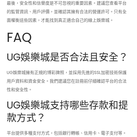
最後，安全性和信譽度是不可忽視的重要因素。建議您查看平台
的監管資訊、用戶評價，並確認其擁有合法的營運許可。只有全
面權衡這些因素，才能找到真正適合自己的線上娛樂城。
FAQ
UG娛樂城是否合法且安全？
UG娛樂城擁有正規的博彩牌照，並採用先進的SSL加密技術保護
用戶資料和資金安全。我們建議您在註冊前仔細確認平台的合法
性和安全性。
UG娛樂城支持哪些存款和提
款方式？
平台提供多種支付方式，包括銀行轉帳、信用卡、電子支付等。