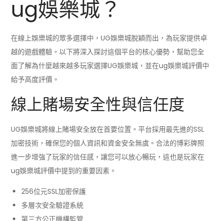
ug娛樂城？
在線上娛樂城的眾多選擇中，UG娛樂城脫穎而出，為玩家提供卓
越的遊戲體驗。以下將深入探討這個平台的核心優勢，幫助您全
面了解為什麼越來越多玩家選擇UG娛樂城，並在ug娛樂城評價中
給予高度評價。
線上賭場安全性與信任度
UG娛樂城將線上賭場安全放在首要位置。平台採用最先進的SSL
加密技術，確保您的個人資訊和資金安全無虞。合法的博彩牌照
進一步增強了玩家的信任感，讓您可以放心暢玩，這也是玩家在
ug娛樂城評價中提到的重要因素。
256位元SSL加密保護
多層次安全驗證系統
第三方公正機構監管