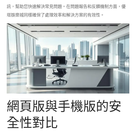
訊，幫助您快速解決常見問題。在問題報告和反饋機制方面，優
塔娛樂城同樣確保了處理效率和解決方案的有效性。
網頁版與手機版的安
全性對比