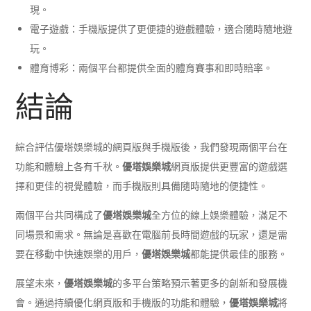
現。
電子遊戲：手機版提供了更便捷的遊戲體驗，適合隨時隨地遊
玩。
體育博彩：兩個平台都提供全面的體育賽事和即時賠率。
結論
綜合評估優塔娛樂城的網頁版與手機版後，我們發現兩個平台在
功能和體驗上各有千秋。
優塔娛樂城
網頁版提供更豐富的遊戲選
擇和更佳的視覺體驗，而手機版則具備隨時隨地的便捷性。
兩個平台共同構成了
優塔娛樂城
全方位的線上娛樂體驗，滿足不
同場景和需求。無論是喜歡在電腦前長時間遊戲的玩家，還是需
要在移動中快速娛樂的用戶，
優塔娛樂城
都能提供最佳的服務。
展望未來，
優塔娛樂城
的多平台策略預示著更多的創新和發展機
會。通過持續優化網頁版和手機版的功能和體驗，
優塔娛樂城
將