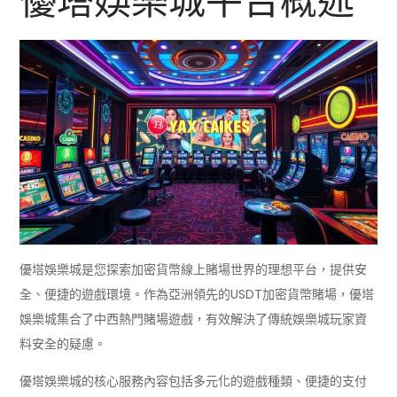
優塔娛樂城平台概述
優塔娛樂城是您探索加密貨幣線上賭場世界的理想平台，提供安
全、便捷的遊戲環境。作為亞洲領先的USDT加密貨幣賭場，優塔
娛樂城集合了中西熱門賭場遊戲，有效解決了傳統娛樂城玩家資
料安全的疑慮。
優塔娛樂城的核心服務內容包括多元化的遊戲種類、便捷的支付