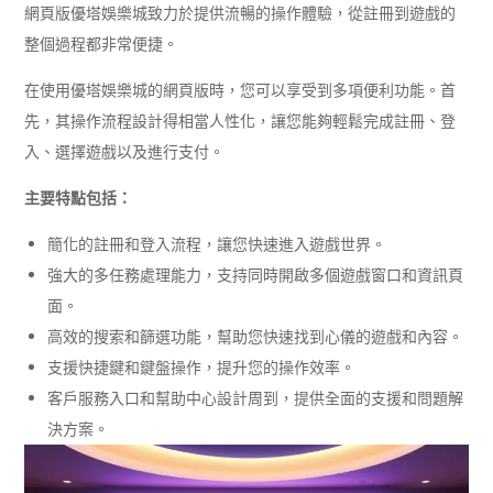
網頁版優塔娛樂城致力於提供流暢的操作體驗，從註冊到遊戲的
整個過程都非常便捷。
在使用優塔娛樂城的網頁版時，您可以享受到多項便利功能。首
先，其操作流程設計得相當人性化，讓您能夠輕鬆完成註冊、登
入、選擇遊戲以及進行支付。
主要特點包括：
簡化的註冊和登入流程，讓您快速進入遊戲世界。
強大的多任務處理能力，支持同時開啟多個遊戲窗口和資訊頁
面。
高效的搜索和篩選功能，幫助您快速找到心儀的遊戲和內容。
支援快捷鍵和鍵盤操作，提升您的操作效率。
客戶服務入口和幫助中心設計周到，提供全面的支援和問題解
決方案。