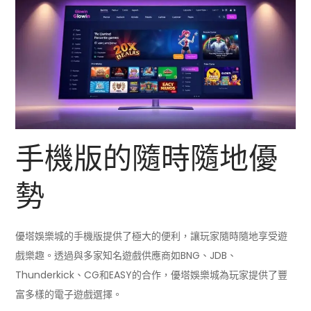
手機版的隨時隨地優
勢
優塔娛樂城的手機版提供了極大的便利，讓玩家隨時隨地享受遊
戲樂趣。透過與多家知名遊戲供應商如BNG、JDB、
Thunderkick、CG和EASY的合作，優塔娛樂城為玩家提供了豐
富多樣的電子遊戲選擇。