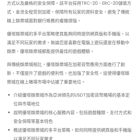
方式以及嚴格的安全保障。該平台採用TRC-20、ERC-20儲值方
式，金流全程受到加密，保障所有玩家的資料安全，避免了傳統
線上娛樂城面對銀行帳務的複雜煩惱。
優塔娛樂城的多平台策略使其能夠同時提供網頁版和手機版，以
滿足不同玩家的需求。無論您是喜歡在電腦上遊玩還是在移動中
娛樂，優塔娛樂城都能提供最佳的遊戲體驗。
與傳統娛樂城相比，優塔娛樂城在加密貨幣應用方面進行了創
新，不僅提升了遊戲的便利性，也加強了安全性。這使得優塔娛
樂城在線上賭場市場中佔據了重要地位。
介紹優塔娛樂城作為亞洲領先的USDT加密貨幣賭場的基本定
位與市場地位
說明優塔娛樂城的核心服務內容，包括遊戲種類、支付方式和
安全保障等基本特色
概述優塔娛樂城的多平台策略，如何同時提供網頁版和手機版
以滿足不同玩家需求