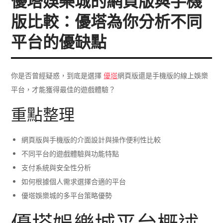
優塔娛樂城的網頁版與手機
版比較：優塔為你分析不同
平台的優缺點
你是否曾經疑惑，到底是選擇
優塔
網頁版還是手機版的線上娛樂
平台，才能獲得最佳的遊戲體驗？
重點整理
網頁版與手機版的介面設計與操作便利性比較
不同平台的遊戲體驗與功能特點
支付系統與安全性分析
如何根據個人需求選擇合適的平台
優塔娛樂城的多平台策略優勢