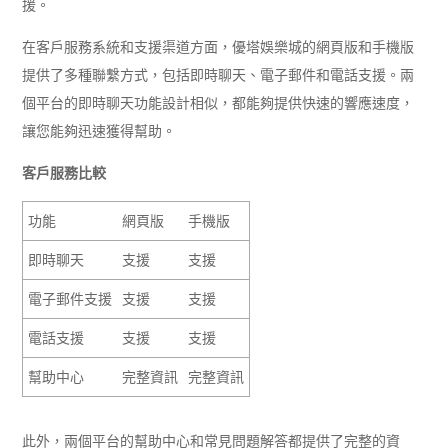
援。
在客戶服務系統和支援渠道方面，優塔娛樂城的網頁版和手機版
提供了多種聯繫方式，包括即時聊天、電子郵件和電話支援。兩
個平台的即時聊天功能設計相似，都能夠提供快速的響應速度，
讓您能夠迅速獲得幫助。
客戶服務比較
功能
網頁版
手機版
即時聊天
支援
支援
電子郵件支援
支援
支援
電話支援
支援
支援
幫助中心
完整資訊
完整資訊
此外，兩個平台的幫助中心和常見問題解答都提供了完整的資