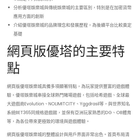
分析優塔娛樂城與傳統娛樂城的主要區別，特別是在加密貨幣
應用方面的創新
介紹優塔娛樂城的品牌理念和發展歷程，為後續平台比較奠定
基礎
網頁版優塔的主要特
點
網頁版優塔娛樂城具備多項顯著特點，為玩家提供豐富的遊戲體
驗。優塔娛樂城串接全球熱門賭場遊戲，包括哈希遊戲、全球最
大遊戲商Evolution、NOLIMITCITY、Yggdrasil等，與世界知名
系統BET365同規格遊戲館，並保有亞洲玩家熟悉的DG、OB體育
等，為各位帶來更極致的環境與遊戲體驗。
網頁版優塔娛樂城的整體設計與用戶界面非常出色。首頁布局清