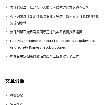
美國代購二手精品與中古商品，如何確保來源與真偽？
香港網購潤滑劑水性私隱保障全評估：如何安全且低調地購買
潤滑劑水性
流程簡單直覺且客服回應迅速的美國代買推薦選擇
Flat Polycarbonate Sheets for Protective Equipment
and Safety Barriers in Laboratories
提升台中定點茶體驗滿意度的五個關鍵準備工作
文章分類
媒體營銷
家居生活