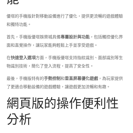
優塔的手機版針對移動設備進行了優化，提供更流暢的遊戲體驗
和獨特功能。
首先，手機版優塔娛樂城具備
專屬設計與功能
，包括觸控優化界
面和直覺操作，讓玩家能夠輕鬆上手並享受遊戲。
在
快速登入選項
方面，手機版優塔支持指紋識別、面部識別等生
物識別技術，簡化了登入流程，提高了安全性。
最後，手機版特有的
手勢控制
和
垂直屏幕優化遊戲
，為玩家提供
了更適合移動設備的遊戲體驗，讓遊戲更加流暢和有趣。
網頁版的操作便利性
分析