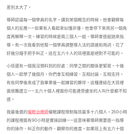
差別太大了。
導師認識每一個學員的名字。講到某個概念的時候，他會觀察每
個人的反應——如果有人看起來似懂非懂，他會停下來用另一個角
度再解釋一次。練習的時候是兩三個人一組，導師會逐組過來指
導。有一次我看到他幫一個學員調整導入法的語速和用詞，花了
好幾分鐘手把手糾正。這在五六十人的班裡面是絕對不可能的。
小班還有一個我沒預料到的好處：同學之間的關係更緊密。十幾
個人一起學了幾個月，你們會互相練習、互相討論、互相支持。
有些同學後來成了我畢業後一起練習的夥伴。這種連結在大班裡
面很難建立——五六十個人裡面你可能連旁邊坐的人叫什麼都不知
道。
我最後選的
催眠治療師
催眠課程限制每班最多十八個人。250小時
的課程裡面有90小時是實操訓練——這意味著導師需要逐一指導
你的操作、糾正你的動作、觀察你的進度。如果班上有五六十個