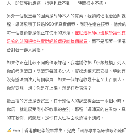
人，即使導師想逐一指導也做不到——時間根本不夠。
另外一個很重要的因素是導師本人的質素。我讀的催眠治療師課
程，導師累積了超過1950個真實個案，到現在還在接案。他教的
每一個技術都是他正在使用的方法。
催眠治療師小班教學讓他有
足夠的時間把這些實戰經驗傳授給每個學員
，而不是隔著一個講
台對著一群人廣播。
如果你正在比較不同的催眠課程，我建議你把「班級規模」列入
你的考慮清單。問清楚每班多少人、實操訓練怎麼安排、導師有
沒有辦法關注到每個學員。如果一個課程收幾十甚至上百個人，
你就要想一想：你是在上課，還是在看表演？
最直接的方法是去試堂。在十幾個人的課堂裡面坐一兩個小時，
你馬上就能感受到小班教學的差別。那種「導師真的在看你、真
的在教你」的體驗，是你在大班裡面永遠得不到的。
Eve｜香港催眠學院畢業生，完成「國際專業臨床催眠治療師