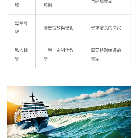
有經驗賣家
程
規劃
專業課
廣告投放與優化
尋求增長的商家
程
私人輔
一對一定制化教
需要特別輔導的
導
學
賣家