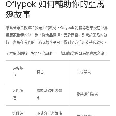
Oflypok 如何輔助你的亞馬
遜故事
憑藉著專業教練和多元化的教材，Oflypok 將輔導您穿梭在
亞馬
遜賣家教學
的每一步。從商品選擇、品牌建設，到營銷策略的執
行，您將在我們的一站式教學平台上得到全方位的支持和啟發。
了解更多關於Oflypok 的課程，一起開始您的亞馬遜賣家之旅：
課程類
特色
目標學員
型
入門課
電商基礎知識體
零基礎創業者
程
系
進階課
市場分析與策略