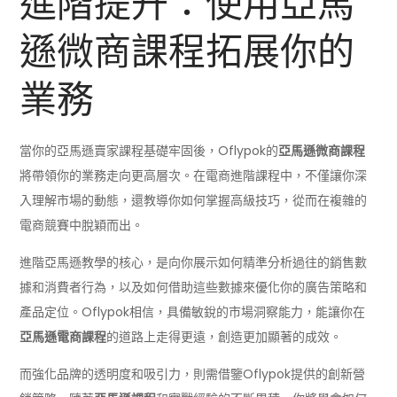
進階提升：使用亞馬
遜微商課程拓展你的
業務
當你的亞馬遜賣家課程基礎牢固後，Oflypok的
亞馬遜微商課程
將帶領你的業務走向更高層次。在電商進階課程中，不僅讓你深
入理解市場的動態，還教導你如何掌握高級技巧，從而在複雜的
電商競賽中脫穎而出。
進階亞馬遜教學的核心，是向你展示如何精準分析過往的銷售數
據和消費者行為，以及如何借助這些數據來優化你的廣告策略和
產品定位。Oflypok相信，具備敏銳的市場洞察能力，能讓你在
亞馬遜電商課程
的道路上走得更遠，創造更加顯著的成效。
而強化品牌的透明度和吸引力，則需借鑒Oflypok提供的創新營