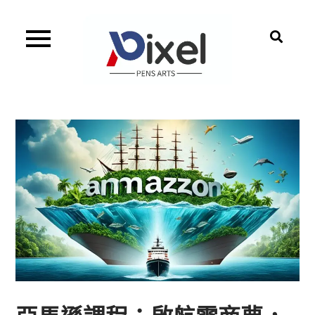
Skip
to
content
Pixel Pens