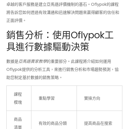
卓越的客戶服務是建立亞馬遜評價機制的基石。Oflypok的課程
將告訴您如何透過有效溝通和迅速解決問題來贏得顧客的信任和
正面評價。
銷售分析：使用Oflypok工
具進行數據驅動決策
數據是
亞馬遜賣家教學
的重要部分。此課程將介紹如何運用
Oflypok提供的分析工具，來進行銷售分析和市場趨勢預測，協
助您制定基於數據的銷售策略。
課程
重點學習
實操方向
模塊
商品
有效的商品分類
提高商品在搜索
清單