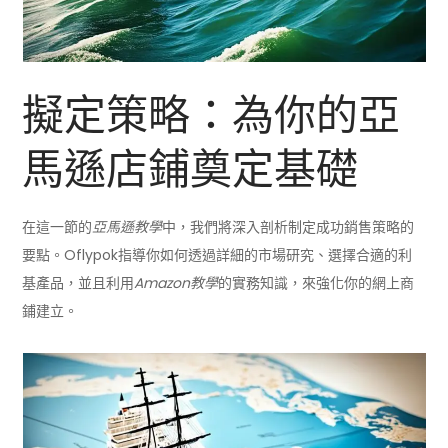
擬定策略：為你的亞
馬遜店鋪奠定基礎
在這一節的
亞馬遜教學
中，我們將深入剖析制定成功銷售策略的
要點。Oflypok指導你如何透過詳細的市場研究、選擇合適的利
基產品，並且利用
Amazon教學
的實務知識，來強化你的網上商
鋪建立。