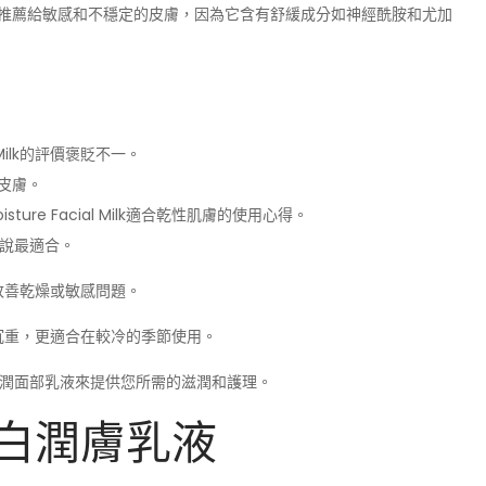
re Facial Milk推薦給敏感和不穩定的皮膚，因為它含有舒緩成分如神經酰胺和尤加
cial Milk的評價褒貶不一。
皮膚。
 Moisture Facial Milk適合乾性肌膚的使用心得。
來說最適合。
改善乾燥或敏感問題。
沉重，更適合在較冷的季節使用。
滋潤面部乳液來提供您所需的滋潤和護理。
美白潤膚乳液