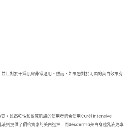
果，並且對於干燥肌膚非常適用。然而，如果您對於明顯的美白效果有
然乾性和敏感肌膚的使用者適合使用Curél Intensive
NIVEA美白潤膚乳液則提供了價格實惠的美白選擇。而Sesderma美白身體乳液更專